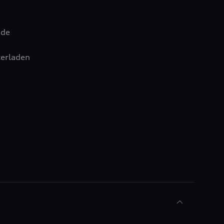
.de
erladen