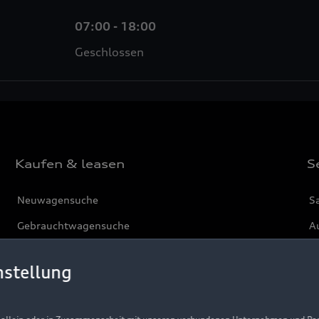
07:00 - 18:00
Geschlossen
Kaufen & leasen
S
Neuwagensuche
S
Gebrauchtwagensuche
Au
Gebrauchtwagen
G
nstellung
Finanzierung
Au
Aktionen & Angebote
m