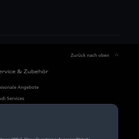
Zurück nach oben
ervice & Zubehör
aisonale Angebote
di Services
arantie
di digital services
yAudi