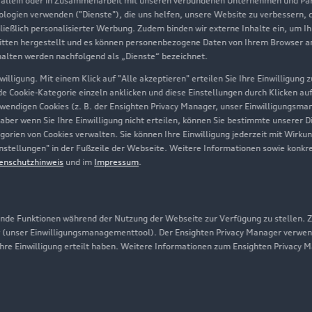
, allein oder in Zusammenarbeit mit unseren verbundenen Unternehmen und Part
Geschäftskunden
nologien verwenden ("Dienste"), die uns helfen, unsere Website zu verbessern,
hließlich personalisierter Werbung. Zudem binden wir externe Inhalte ein, um I
tten hergestellt und es können personenbezogene Daten von Ihrem Browser an 
Über Audi
halten werden nachfolgend als „Dienste“ bezeichnet.
illigung. Mit einem Klick auf "Alle akzeptieren" erteilen Sie Ihre Einwilligung
Unternehmen
ede Cookie-Kategorie einzeln anklicken und diese Einstellungen durch Klicken au
twendigen Cookies (z. B. der Ensighten Privacy Manager, unser Einwilligungsma
Karriere
 aber wenn Sie Ihre Einwilligung nicht erteilen, können Sie bestimmte unserer 
orien von Cookies verwalten. Sie können Ihre Einwilligung jederzeit mit Wirku
Investor Relations
-Einstellungen" in der Fußzeile der Webseite. Weitere Informationen sowie ko
enschutzhinweis
und im
Impressum
.
Presse & Media Center
Datenschutz
Audi erleben
de Funktionen während der Nutzung der Webseite zur Verfügung zu stellen. Zu
 (unser Einwilligungsmanagementtool). Der Ensighten Privacy Manager verwen
Newsletter
ihre Einwilligung erteilt haben. Weitere Informationen zum Ensighten Privacy 