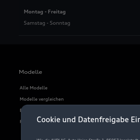
Montag - Freitag
Samstag - Sonntag
Modelle
Alle Modelle
Modelle vergleichen
Elektromodelle
Cookie und Datenfreigabe Ei
Plug-in-Hybride