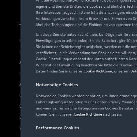
Wir, die AUDI AG, Auto-Union-Straße 1, 85057 Ingolstadt
eigene und Dienste Dritter, die Cookies und ähnliche Tech
Ihre Interessen zugeschnittene Inhalte anzuzeigen, einsc
Verbindungen zwischen Ihrem Browser und Servern von Dri
Support
ähnliche Technologien und die Einbindung von externen In
Um diese Dienste nutzen zu können, benötigen wir Ihre Einw
Kundenservice
Einwilligungen erteilen, indem Sie die Schieberegler für j
Sie keinen der Schieberegler anklicken, werden nur die no
Händlersuche
verpflichtet, in die Verwendung von Cookies einzuwilligen,
Cookie-Einstellungen anhand der unten aufgeführten Kateg
Audi Code
Widerruf der Einwilligung beachten Sie bitte die "Cookie
Daten finden Sie in unserer
Cookie Richtlinie
, unserem
Dat
Häufige Fragen (FAQ)
Audi Online Beratung
Notwendige Cookies
Online-Terminvereinbarung
Notwendige Cookies werden benötigt, um Ihnen grundlegen
Fahrzeugkonfigurator oder der Ensighten Privacy Manager
Servicekontakt
und wenn ja, für welche Kategorien von Cookies Benutzer 
können Sie in unserer
Cookie Richtlinie
nachlesen.
Bordbuch & Bedienungsanleitungen
Performance Cookies
Verträge kündigen