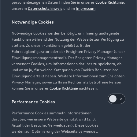
personenbezogenen Daten finden Sie in unserer
Cookie Richtlinie
,
unserem
Datenschutzhinweis
und im
Impressum
.
Samstag -
Geschlossen
Sonntag
Notwendige Cookies
Notwendige Cookies werden benötigt, um Ihnen grundlegende
Funktionen während der Nutzung der Webseite zur Verfügung zu
stellen. Zu diesen Funktionen gehört z. B. der
Fahrzeugkonfigurator oder der Ensighten Privacy Manager (unser
Einwilligungsmanagementtool). Der Ensighten Privacy Manager
Zurück nach oben
verwendet Cookies, um Informationen darüber zu speichern, ob
und wenn ja, für welche Kategorien von Cookies Benutzer ihre
Einwilligung erteilt haben. Weitere Informationen zum Ensighten
Modelle
Privacy Manager, sowie zu Ihren Rechten als betroffene Person
können Sie in unserer
Cookie Richtlinie
nachlesen.
Kaufen & leasen
Alle Modelle
Performance Cookies
Modelle vergleichen
Service & Zubehör
Performance Cookies sammeln Informationen
Neuwagensuche
darüber, wie unsere Webseite genutzt wird (z. B.
Elektromodelle
Anzahl der Besuche, Verweildauer). Diese Cookies
Gebrauchtwagensuche
Support
werden zur Optimierung der Webseite verwendet.
Saisonale Angebote
Plug-in-Hybride