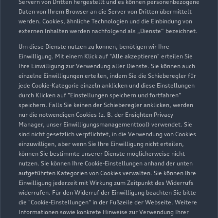
Servern von Dritten hergestellt und es können personenbezogene
Johann-Abt-Straße 2
Daten von Ihrem Browser an die Server von Dritten übermittelt
87437 Kempten
werden. Cookies, ähnliche Technologien und die Einbindung von
externen Inhalten werden nachfolgend als „Dienste“ bezeichnet.
0831 57140315
Um diese Dienste nutzen zu können, benötigen wir Ihre
Einwilligung. Mit einem Klick auf "Alle akzeptieren" erteilen Sie
info@abt-sportsline.de
Ihre Einwilligung zur Verwendung aller Dienste. Sie können auch
einzelne Einwilligungen erteilen, indem Sie die Schieberegler für
jede Cookie-Kategorie einzeln anklicken und diese Einstellungen
Kontaktdaten herunterladen
durch Klicken auf "Einstellungen speichern und fortfahren"
speichern. Falls Sie keinen der Schieberegler anklicken, werden
nur die notwendigen Cookies (z. B. der Ensighten Privacy
Manager, unser Einwilligungsmanagementtool) verwendet. Sie
Öffnungszeiten
sind nicht gesetzlich verpflichtet, in die Verwendung von Cookies
einzuwilligen, aber wenn Sie Ihre Einwilligung nicht erteilen,
können Sie bestimmte unserer Dienste möglicherweise nicht
nutzen. Sie können Ihre Cookie-Einstellungen anhand der unten
Service
aufgeführten Kategorien von Cookies verwalten. Sie können Ihre
Geöffnet bis
18:00
Einwilligung jederzeit mit Wirkung zum Zeitpunkt des Widerrufs
widerrufen. Für den Widerruf der Einwilligung beachten Sie bitte
die "Cookie-Einstellungen" in der Fußzeile der Webseite. Weitere
Informationen sowie konkrete Hinweise zur Verwendung Ihrer
Montag - Freitag
07:00 - 18:00