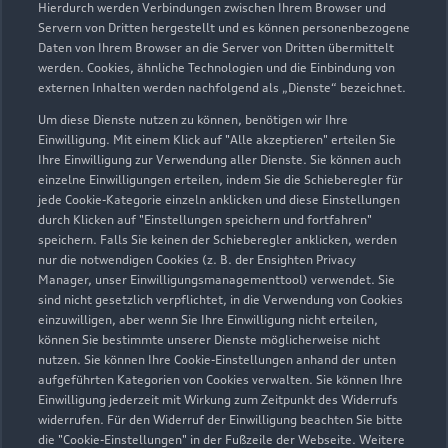
Hierdurch werden Verbindungen zwischen Ihrem Browser und
Servern von Dritten hergestellt und es können personenbezogene
Daten von Ihrem Browser an die Server von Dritten übermittelt
werden. Cookies, ähnliche Technologien und die Einbindung von
externen Inhalten werden nachfolgend als „Dienste“ bezeichnet.
Um diese Dienste nutzen zu können, benötigen wir Ihre
Einwilligung. Mit einem Klick auf "Alle akzeptieren" erteilen Sie
Ihre Einwilligung zur Verwendung aller Dienste. Sie können auch
Audi Pflegemitteltasche
einzelne Einwilligungen erteilen, indem Sie die Schieberegler für
jede Cookie-Kategorie einzeln anklicken und diese Einstellungen
Sommer
durch Klicken auf "Einstellungen speichern und fortfahren"
speichern. Falls Sie keinen der Schieberegler anklicken, werden
Damit Ihr Audi auch im Sommer glänzt: die
nur die notwendigen Cookies (z. B. der Ensighten Privacy
passende Pflege in einer Tasche.
Manager, unser Einwilligungsmanagementtool) verwendet. Sie
sind nicht gesetzlich verpflichtet, in die Verwendung von Cookies
Zur Audi Shopping World
einzuwilligen, aber wenn Sie Ihre Einwilligung nicht erteilen,
können Sie bestimmte unserer Dienste möglicherweise nicht
nutzen. Sie können Ihre Cookie-Einstellungen anhand der unten
aufgeführten Kategorien von Cookies verwalten. Sie können Ihre
Einwilligung jederzeit mit Wirkung zum Zeitpunkt des Widerrufs
widerrufen. Für den Widerruf der Einwilligung beachten Sie bitte
die "Cookie-Einstellungen" in der Fußzeile der Webseite. Weitere